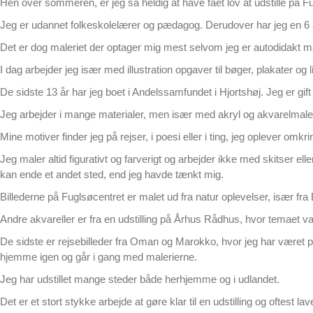
Hen over sommeren, er jeg så heldig at have fået lov at udstille på F
Jeg er udannet folkeskolelærer og pædagog. Derudover har jeg en 6
Det er dog maleriet der optager mig mest selvom jeg er autodidakt ma
I dag arbejder jeg især med illustration opgaver til bøger, plakater og 
De sidste 13 år har jeg boet i Andelssamfundet i Hjortshøj. Jeg er gi
Jeg arbejder i mange materialer, men især med akryl og akvarelmaler
Mine motiver finder jeg på rejser, i poesi eller i ting, jeg oplever omkr
Jeg maler altid figurativt og farverigt og arbejder ikke med skitser el
kan ende et andet sted, end jeg havde tænkt mig.
Billederne på Fuglsøcentret er malet ud fra natur oplevelser, især f
Andre akvareller er fra en udstilling på Århus Rådhus, hvor temaet v
De sidste er rejsebilleder fra Oman og Marokko, hvor jeg har været på 
hjemme igen og går i gang med malerierne.
Jeg har udstillet mange steder både herhjemme og i udlandet.
Det er et stort stykke arbejde at gøre klar til en udstilling og oftest la