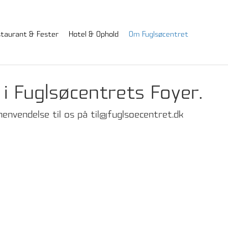
taurant & Fester
Hotel & Ophold
Om Fuglsøcentret
 Fuglsøcentrets Foyer.
henvendelse til os på
til@fuglsoecentret.dk