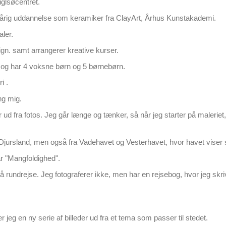
uglsøcentret.
 årig uddannelse som keramiker fra ClayArt, Århus Kunstakademi.
ler.
lign. samt arrangerer kreative kurser.
ft og har 4 voksne børn og 5 børnebørn.
i .
ing mig.
ler ud fra fotos. Jeg går længe og tænker, så når jeg starter på maleri
ra Djursland, men også fra Vadehavet og Vesterhavet, hvor havet viser
ar "Mangfoldighed".
rundrejse. Jeg fotograferer ikke, men har en rejsebog, hvor jeg skriver
ver jeg en ny serie af billeder ud fra et tema som passer til stedet.