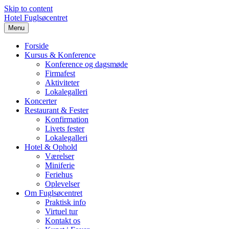
Skip to content
Hotel Fuglsøcentret
Menu
Forside
Kursus & Konference
Konference og dagsmøde
Firmafest
Aktiviteter
Lokalegalleri
Koncerter
Restaurant & Fester
Konfirmation
Livets fester
Lokalegalleri
Hotel & Ophold
Værelser
Miniferie
Feriehus
Oplevelser
Om Fuglsøcentret
Praktisk info
Virtuel tur
Kontakt os