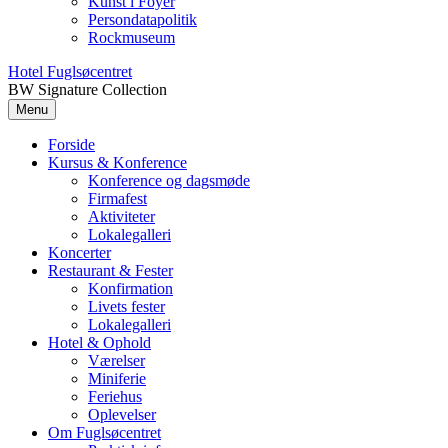
Kunst i Foyer
Persondatapolitik
Rockmuseum
Hotel Fuglsøcentret
BW Signature Collection
Menu
Forside
Kursus & Konference
Konference og dagsmøde
Firmafest
Aktiviteter
Lokalegalleri
Koncerter
Restaurant & Fester
Konfirmation
Livets fester
Lokalegalleri
Hotel & Ophold
Værelser
Miniferie
Feriehus
Oplevelser
Om Fuglsøcentret